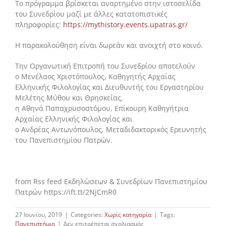
Το πρόγραμμα βρίσκεται αναρτημένο στην ιστοσελίδα
του Συνεδρίου μαζί με άλλες κατατοπιστικές
πληροφορίες:
https://mythistory.events.upatras.gr/
Η παρακολούθηση είναι δωρεάν και ανοιχτή στο κοινό.
Την Οργανωτική Επιτροπή του Συνεδρίου αποτελούν
ο Μενέλαος Χριστόπουλος, Καθηγητής Αρχαίας
Ελληνικής Φιλολογίας και Διευθυντής του Εργαστηρίου
Μελέτης Μύθου και Θρησκείας,
η Αθηνά Παπαχρυσοστόμου, Επίκουρη Καθηγήτρια
Αρχαίας Ελληνικής Φιλολογίας και
ο Ανδρέας Αντωνόπουλος, Μεταδιδακτορικός Ερευνητής
του Πανεπιστημίου Πατρών.
from Rss feed Εκδηλώσεων & Συνεδρίων Πανεπιστημίου
Πατρών https://ift.tt/2NjCmR0
27 Ιουνίου, 2019
|
Categories:
Χωρίς κατηγορία
|
Tags:
στο
Πανεπιστήμιο
|
Δεν επιτρέπεται σχολιασμός