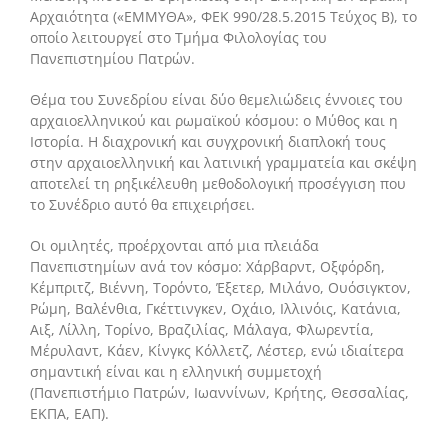
Αρχαιότητα («ΕΜΜΥΘΑ», ΦΕΚ 990/28.5.2015 Τεύχος Β), το
οποίο λειτουργεί στο Τμήμα Φιλολογίας του
Πανεπιστημίου Πατρών.
Θέμα του Συνεδρίου είναι δύο θεμελιώδεις έννοιες του
αρχαιοελληνικού και ρωμαϊκού κόσμου: ο Μύθος και η
Ιστορία. Η διαχρονική και συγχρονική διαπλοκή τους
στην αρχαιοελληνική και λατινική γραμματεία και σκέψη
αποτελεί τη ρηξικέλευθη μεθοδολογική προσέγγιση που
το Συνέδριο αυτό θα επιχειρήσει.
Οι ομιλητές, προέρχονται από μια πλειάδα
Πανεπιστημίων ανά τον κόσμο: Χάρβαρντ, Οξφόρδη,
Κέμπριτζ, Βιέννη, Τορόντο, Έξετερ, Μιλάνο, Ουόσιγκτον,
Ρώμη, Βαλένθια, Γκέττινγκεν, Οχάιο, Ιλλινόις, Κατάνια,
Αιξ, Λίλλη, Τορίνο, Βραζιλίας, Μάλαγα, Φλωρεντία,
Μέρυλαντ, Κάεν, Κίνγκς Κόλλετζ, Λέστερ, ενώ ιδιαίτερα
σημαντική είναι και η ελληνική συμμετοχή
(Πανεπιστήμιο Πατρών, Ιωαννίνων, Κρήτης, Θεσσαλίας,
ΕΚΠΑ, ΕΑΠ).