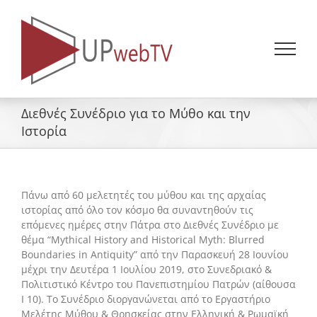
Skip
to
content
Διεθνές Συνέδριο για το Μύθο και την
Ιστορία
Πάνω από 60 μελετητές του μύθου και της αρχαίας
ιστορίας από όλο τον κόσμο θα συναντηθούν τις
επόμενες ημέρες στην Πάτρα στο Διεθνές Συνέδριο με
θέμα “Mythical History and Historical Myth: Blurred
Boundaries in Antiquity” από την Παρασκευή 28 Ιουνίου
μέχρι την Δευτέρα 1 Ιουλίου 2019, στο Συνεδριακό &
Πολιτιστικό Κέντρο του Πανεπιστημίου Πατρών (αίθουσα
Ι 10). Το Συνέδριο διοργανώνεται από το Εργαστήριο
Μελέτης Μύθου & Θρησκείας στην Ελληνική & Ρωμαϊκή