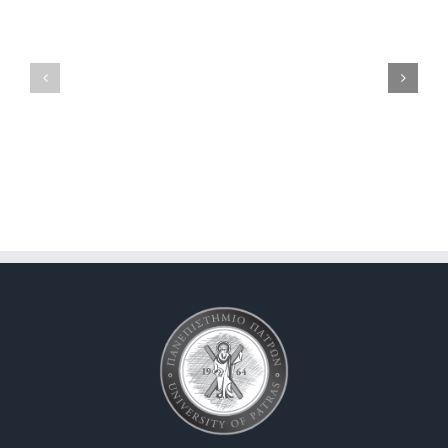
Πρώτες
βοήθειες
2ο
στην
Συνέδριο
παραλία
του
Ελληνικού
Δικτύου
Καταγμάτων
Ευθραυστότητα