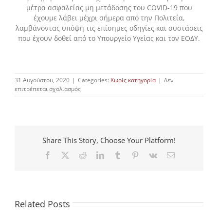
μέτρα ασφαλείας μη μετάδοσης του COVID-19 που
έχουμε λάβει μέχρι σήμερα από την Πολιτεία,
λαμβάνοντας υπόψη τις επίσημες οδηγίες και συστάσεις
που έχουν δοθεί από το Υπουργείο Υγείας και τον ΕΟΔΥ.
31 Αυγούστου, 2020
|
Categories:
Χωρίς κατηγορία
|
Δεν
στο
επιτρέπεται σχολιασμός
18ο
ΚΑΡΔΙΟΛΟΓΙΚΟ
ΣΥΝΕΔΡΙΟ
(με
διεθνή
Share This Story, Choose Your Platform!
συμμετοχή)
Γέφυρα
Facebook
X
Reddit
LinkedIn
Tumblr
Pinterest
Vk
Email
Καρδιολογίας
2020
Related Posts