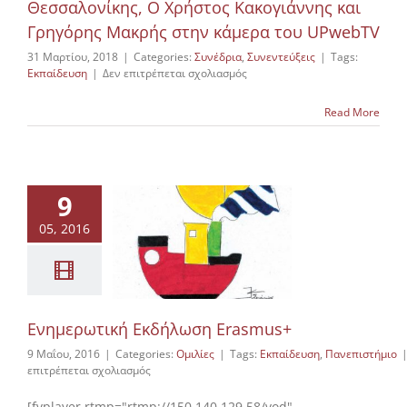
Θεσσαλονίκης, Ο Χρήστος Κακογιάννης και
Γρηγόρης Μακρής στην κάμερα του UPwebTV
31 Μαρτίου, 2018
|
Categories:
Συνέδρια
,
Συνεντεύξεις
|
Tags:
στο
Εκπαίδευση
|
Δεν επιτρέπεται σχολιασμός
17ο
Πανελλήνιο
Read More
Συνέδριο
Φυσικής
Θεσσαλονίκης,
Ο
Χρήστος
9
Κακογιάννης
και
05, 2016
Γρηγόρης
ημερωτική
Μακρής
ωση Erasmus+
στην
Ομιλίες
κάμερα
του
UPwebTV
Ενημερωτική Εκδήλωση Erasmus+
9 Μαΐου, 2016
|
Categories:
Ομιλίες
|
Tags:
Εκπαίδευση
,
Πανεπιστήμιο
στο
επιτρέπεται σχολιασμός
Ενημερωτική
Εκδήλωση
[fvplayer rtmp="rtmp://150.140.129.58/vod"