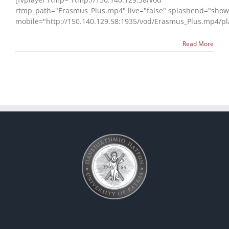
Erasmus+
rtmp_path="Erasmus_Plus.mp4" live="false" splashend="show
mobile="http://150.140.129.58:1935/vod/Erasmus_Plus.mp4/pl
Read More