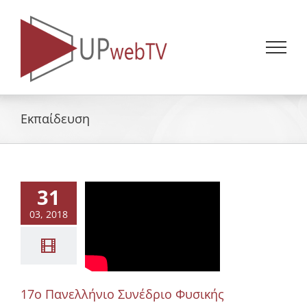
Skip
to
content
Εκπαίδευση
31
03, 2018
17ο Πανελλήνιο Συνέδριο Φυσικής